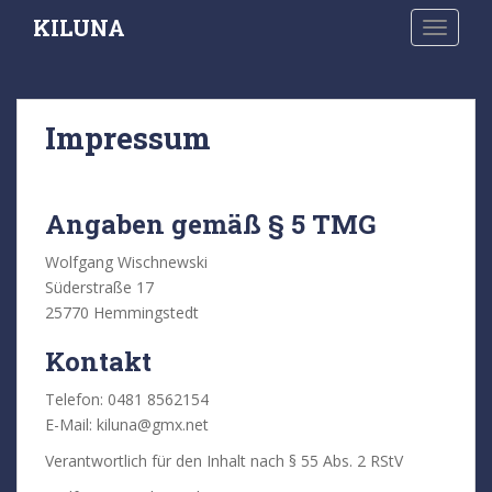
S
KILUNA
TOGGLE
k
i
p
t
Impressum
o
m
a
i
Angaben gemäß § 5 TMG
n
Wolfgang Wischnewski
c
Süderstraße 17
o
25770 Hemmingstedt
n
t
Kontakt
e
n
Telefon: 0481 8562154
t
E-Mail: kiluna@gmx.net
Verantwortlich für den Inhalt nach § 55 Abs. 2 RStV